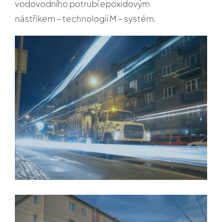
vodovodního potrubí epoxidovým
nástřikem – technologií M – systém.