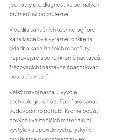
jednotky pro diagnostiku od malých
průměrů až po průlezné.
V oddílu sanačních technologií pro
kanalizace byla výrazně rozšířena
skladba kanalizačních robotů, ty
nejnovější disponují kromě nástavců
frézovacích i nástavce špachtlovací,
bourací a vrtací.
Velký rozvoj nastal u vývoje
technologického zařízení pro sanaci
vodovodního potrubí. Kromě použití
nových kvalitnějších materiálů, tj.
vystýlek a epoxidových pryskyřic
používáme osazování vystýlek