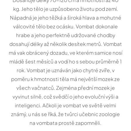
Dosahuje délky 70-120 cm a hmotnosti až 40
kg. Jeho tělo je uzpůsobeno životu pod zemí.
Nápadná je jeho těžká a široká hlava a mohutné
válcovité tělo bez ocásku. Vombat dokonale
hrabe a jeho perfektně udržované chodby
dosahují délky až několik desítek metrů. Vombat
má vak obrácený dozadu, ve kterém samice nosí
mládě šest měsíců a vodí ho s sebou průměrně 1
rok. Vombat je uznáván jako chytré zvíře, v
poměru k hmotnosti těla má největší mozek ze
všech vačnatců. Zejména přední mozek je
vyvinut silně, což svědčí o jeho evoluční výši a
inteligenci. Ačkoli je vombat ve světě velmi
známý, u nás se říká, že tvůrci učebnic zoologie
na vombata prostě zapomněli.