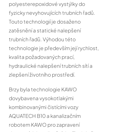
polyesterepoxidové vystýlky do
fyzicky nevyhovujících trubních řadů.
Touto technologií je dosaženo
zatěsnění a statické nalepšení
trubních řadů. Výhodou této
technologie je především její rychlost,
kvalita požadovaných prací,
hydraulické nalepšení trubních sítí a
zlepšení životního prostředí.
Brzy byla technologie KAWO
dovybavena vysokotlakými
kombinovanými čistícími vozy
AQUATECH B10 a kanalizačním
robotem KAWO pro zapravení