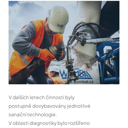
WOMBAT-HLAVNI-07
V dalších letech činnosti byly
postupně dovybavovány jednotlivé
sanační technologie.
V oblasti diagnostiky bylo rozšířeno