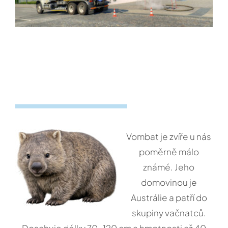
Vombat je zvíře u nás
poměrně málo
známé. Jeho
domovinou je
Austrálie a patří do
skupiny vačnatců.