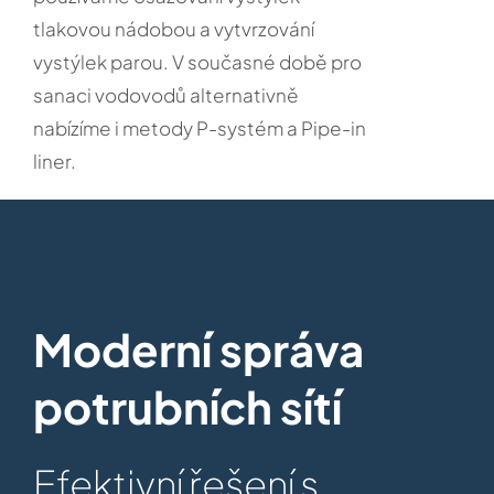
tlakovou nádobou a vytvrzování
vystýlek parou. V současné době pro
sanaci vodovodů alternativně
nabízíme i metody P-systém a Pipe-in
liner.
Moderní správa
potrubních sítí
Efektivní řešení s