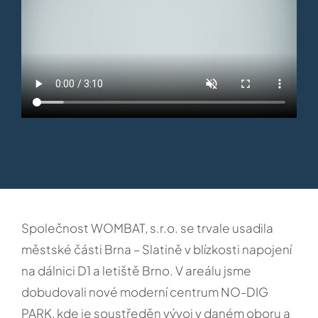
Společnost WOMBAT, s.r.o. se trvale usadila
městské části Brna – Slatině v blízkosti napojení
na dálnici D1 a letiště Brno. V areálu jsme
dobudovali nové moderní centrum NO-DIG
PARK, kde je soustředěn vývoj v daném oboru a